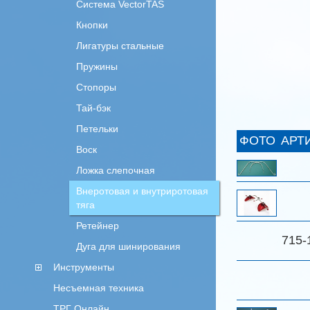
Система VectorTAS
Кнопки
Лигатуры стальные
Пружины
Стопоры
Тай-бэк
Петельки
ФОТО
АРТ
Воск
Ложка слепочная
Внеротовая и внутриротовая
тяга
Ретейнер
715-
Дуга для шинирования
Инструменты
Несъемная техника
ТРГ Онлайн