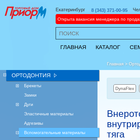
Екатеринбург
Че
8 (343) 371-00-95
Открыта вакансия менеджера по прод
ГЛАВНАЯ
КАТАЛОГ
СЕ
Главная
>
Орто
ОРТОДОНТИЯ
Брекеты
DynaFlex
Замки
Дуги
Внерот
Эластичные материалы
внутри
Адгезивы
тяга
Вспомогательные материалы