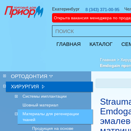
Екатеринбург
Че
8 (343) 371-00-95
Открыта вакансия менеджера по прод
ГЛАВНАЯ
КАТАЛОГ
СЕ
Главная
>
Хиру
Emdogain прот
ОРТОДОНТИЯ
ХИРУРГИЯ
Системы имплантации
Straum
Шовный материал
Emdoga
Материалы для регенерации
эмалев
тканей
матриц
Продукция на основе